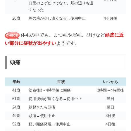
口元のヒゲだけでなく、頬の辺りも濃
くなった
26歳
胸の毛が少し濃くなる→使用中止
4ヶ月後
体毛の中でも、まつ毛や眉毛、ひげなど
頭皮に近
い部分に症状が出やすい
ようです。
頭痛
年齢
症状
いつから
41歳
塗布後3～4時間後に頭痛
3時間～4時間後
61歳
使用後頭が痛くなる→使用中止
当日
24歳
朝起きたら頭痛
翌日
49歳
頭痛→使用中止
3日後
52歳
軽い頭痛発現→使用中止
4日後