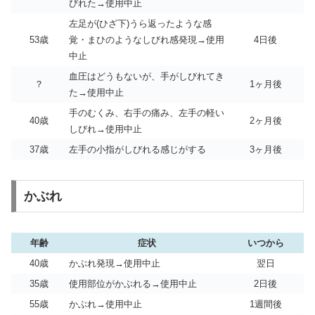
びれた→使用中止
左足が(ひざ下)うら返ったような感
53歳
覚・まひのようなしびれ感発現→使用
4日後
中止
血圧はどうもないが、手がしびれてき
？
1ヶ月後
た→使用中止
手のむくみ、右手の痛み、左手の軽い
40歳
2ヶ月後
しびれ→使用中止
37歳
左手の小指がしびれる感じがする
3ヶ月後
かぶれ
年齢
症状
いつから
40歳
かぶれ発現→使用中止
翌日
35歳
使用部位がかぶれる→使用中止
2日後
55歳
かぶれ→使用中止
1週間後