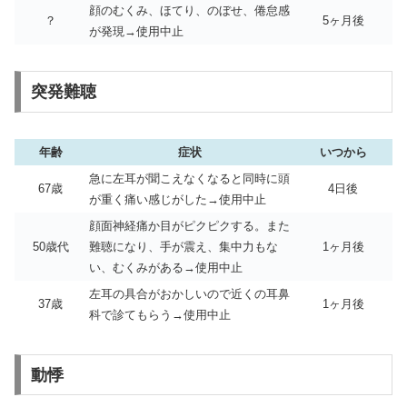
顔のむくみ、ほてり、のぼせ、倦怠感
？
5ヶ月後
が発現→使用中止
突発難聴
年齢
症状
いつから
急に左耳が聞こえなくなると同時に頭
67歳
4日後
が重く痛い感じがした→使用中止
顔面神経痛か目がピクピクする。また
50歳代
難聴になり、手が震え、集中力もな
1ヶ月後
い、むくみがある→使用中止
左耳の具合がおかしいので近くの耳鼻
37歳
1ヶ月後
科で診てもらう→使用中止
動悸