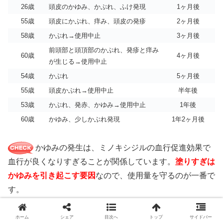
26歳
頭皮のかゆみ、かぶれ、ふけ発現
1ヶ月後
55歳
頭皮にかぶれ、痒み、頭皮の発疹
2ヶ月後
58歳
かぶれ→使用中止
3ヶ月後
前頭部と頭頂部のかぶれ、発疹と痒み
60歳
4ヶ月後
が生じる→使用中止
54歳
かぶれ
5ヶ月後
55歳
頭皮かぶれ→使用中止
半年後
53歳
かぶれ、発赤、かゆみ→使用中止
1年後
60歳
かゆみ、少しかぶれ発現
1年2ヶ月後
かゆみの発生は、ミノキシジルの血行促進効果で
血行が良くなりすぎることが関係しています。
塗りすぎは
かゆみを引き起こす要因
なので、使用量を守るのが一番で
す。
ホーム
シェア
目次へ
トップ
サイドバー
ほてり