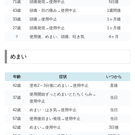
71歳
頭痛発現→使用中止
5日後
43歳
頭痛・目の痛み→使用中止
1週間後
33歳
頭痛→使用中止
1ヶ月後
27歳
頭痛発現→使用中止
1ヶ月後
？
使用後、めまい、頭痛、吐き気
4ヶ月
めまい
年齢
症状
いつから
42歳
塗布2～3分後にめまい→使用中止
直後
使用開始ずっとめまいとたちくらみ→
37歳
当日
使用中止
42歳
めまい・はき気→使用中止
当日
57歳
使用後目まい発現→使用中止
当日
62歳
めまい→使用中止
3日後