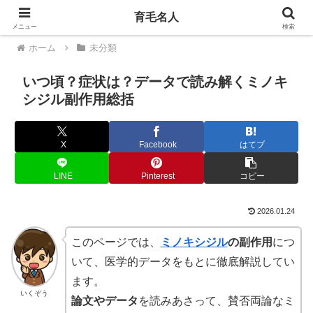
育毛名人
PR
メニュー
検索
ホーム
未分類
いつ頃？症状は？データで読み解くミノキ
シジル副作用総括
X
Facebook
はてブ
LINE
Pinterest
コピー
2026.01.24
このページでは、
ミノキシジル
の副作用
につ
いて、医学的データをもとに徹底解説してい
ます。
いくぞう
論文やデータ
を読みあさって、賛否両論なミ