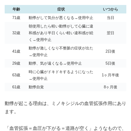
年齢
症状
いつから
71歳
動悸がして気分が悪くなる→使用中止
当日
朝使用したら軽い動悸がして心臓に違
32歳
和感があり半日くらい軽い違和感が続
翌日
く→使用中止
動悸が激しくなり不整脈の症状が出た
41歳
2日後
→使用中止
29歳
動悸、気が遠くなる→使用中止
5日後
時に心臓がドキドキするようになった
63歳
1ヶ月半後
→使用中止
61歳
動悸自覚
8ヶ月後
動悸が起こる理由は、ミノキシジルの血管拡張作用にあり
ます。
「血管拡張＝血圧が下がる＝道路が空く」ようなもので、