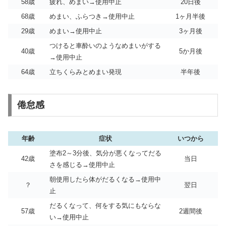
58歳
疲れ、めまい→使用中止
20日後
68歳
めまい、ふらつき→使用中止
1ヶ月半後
29歳
めまい→使用中止
3ヶ月後
つけると車酔いのようなめまいがする
40歳
5か月後
→使用中止
64歳
立ちくらみとめまい発現
半年後
倦怠感
年齢
症状
いつから
塗布2～3分後、気分が悪くなってだる
42歳
当日
さを感じる→使用中止
朝使用したら体がだるくなる→使用中
？
翌日
止
だるくなって、何をする気にもならな
57歳
2週間後
い→使用中止