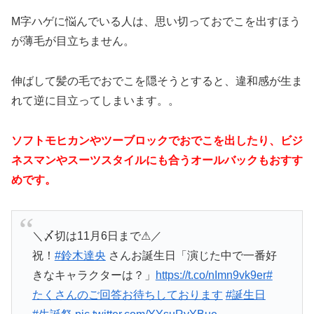
M字ハゲに悩んでいる人は、思い切っておでこを出すほう
が薄毛が目立ちません。
伸ばして髪の毛でおでこを隠そうとすると、違和感が生ま
れて逆に目立ってしまいます。。
ソフトモヒカンやツーブロックでおでこを出したり、ビジ
ネスマンやスーツスタイルにも合うオールバックもおすす
めです。
＼〆切は11月6日まで⚠／
祝！
#鈴木達央
さんお誕生日「演じた中で一番好
きなキャラクターは？」
https://t.co/nImn9vk9er
#
たくさんのご回答お待ちしております
#誕生日