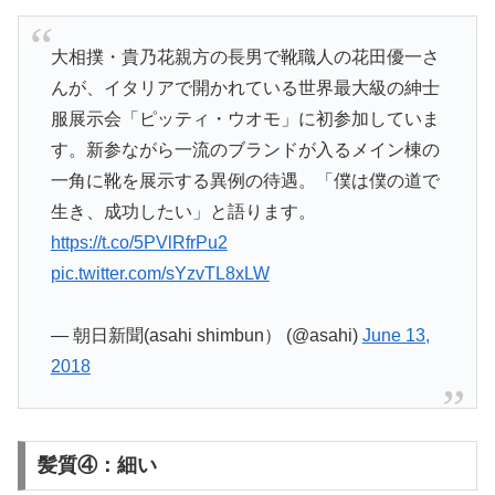
大相撲・貴乃花親方の長男で靴職人の花田優一さ
んが、イタリアで開かれている世界最大級の紳士
服展示会「ピッティ・ウオモ」に初参加していま
す。新参ながら一流のブランドが入るメイン棟の
一角に靴を展示する異例の待遇。「僕は僕の道で
生き、成功したい」と語ります。
https://t.co/5PVlRfrPu2
pic.twitter.com/sYzvTL8xLW
— 朝日新聞(asahi shimbun） (@asahi)
June 13,
2018
髪質④：細い