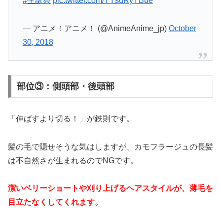
#生誕祭
pic.twitter.com/YYsuRyYBue
— アニメ！アニメ！ (@AnimeAnime_jp)
October
30, 2018
部位③：側頭部・後頭部
「伸ばすより切る！」が鉄則です。
髪の毛で隠せそうな気はしますが、カモフラージュの長髪
は不自然さが生まれるのでNGです。
潔いベリーショートや刈り上げるヘアスタイルが、薄毛を
目立たなくしてくれます。