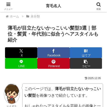
育毛名人
PR
メニュー
検索
ホーム
未分類
薄毛が目立たないかっこいい髪型3選｜部
位・髪質・年代別に似合うヘアスタイルも
紹介
X
Facebook
はてブ
LINE
Pinterest
コピー
2025.12.05
このページでは、
薄毛が目立たないかっこい
い髪型
を画像つきで紹介しています。
おしゃれなヘアスタイルを芸能人の画像と一
いくぞう