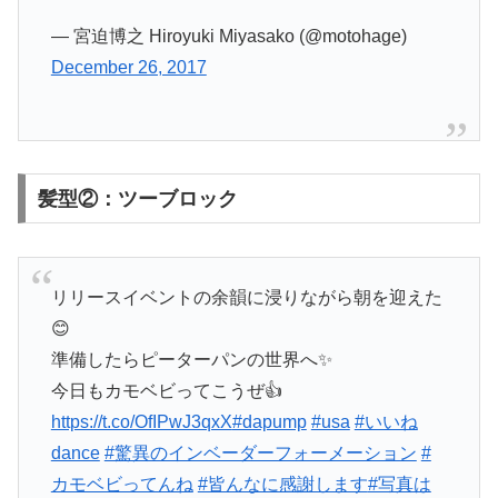
— 宮迫博之 Hiroyuki Miyasako (@motohage)
December 26, 2017
髪型②：ツーブロック
リリースイベントの余韻に浸りながら朝を迎えた
😊
準備したらピーターパンの世界へ✨
今日もカモベビってこうぜ👍
https://t.co/OfIPwJ3qxX
#dapump
#usa
#いいね
dance
#驚異のインベーダーフォーメーション
#
カモベビってんね
#皆んなに感謝します
#写真は