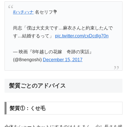
#ハチハナ
名セリフ💐
尚志「僕は大丈夫です…麻衣さんと約束したんで
す…結婚するって」
pic.twitter.com/cxDcdlg70n
— 映画『8年越しの花嫁 奇跡の実話』
(@8nengoshi)
December 15, 2017
髪質ごとのアドバイス
髪質①：くせ毛
全体をショートカットにするのはもちろん、少し長さを残