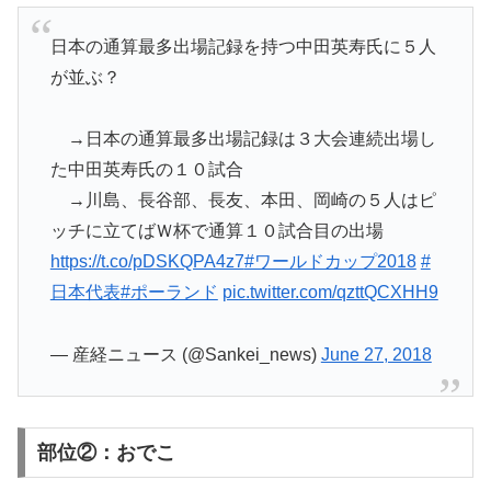
日本の通算最多出場記録を持つ中田英寿氏に５人
が並ぶ？
→日本の通算最多出場記録は３大会連続出場し
た中田英寿氏の１０試合
→川島、長谷部、長友、本田、岡崎の５人はピ
ッチに立てばＷ杯で通算１０試合目の出場
https://t.co/pDSKQPA4z7
#ワールドカップ2018
#
日本代表
#ポーランド
pic.twitter.com/qzttQCXHH9
— 産経ニュース (@Sankei_news)
June 27, 2018
部位②：おでこ