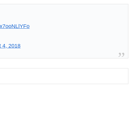
m/x7ooNLlYFo
 4, 2018